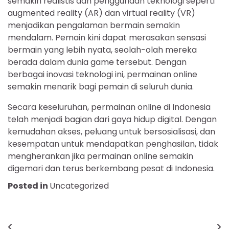
semakin realistis dan penggunaan teknologi seperti
augmented reality (AR) dan virtual reality (VR)
menjadikan pengalaman bermain semakin
mendalam. Pemain kini dapat merasakan sensasi
bermain yang lebih nyata, seolah-olah mereka
berada dalam dunia game tersebut. Dengan
berbagai inovasi teknologi ini, permainan online
semakin menarik bagi pemain di seluruh dunia.
Secara keseluruhan, permainan online di Indonesia
telah menjadi bagian dari gaya hidup digital. Dengan
kemudahan akses, peluang untuk bersosialisasi, dan
kesempatan untuk mendapatkan penghasilan, tidak
mengherankan jika permainan online semakin
digemari dan terus berkembang pesat di Indonesia.
Posted in
Uncategorized