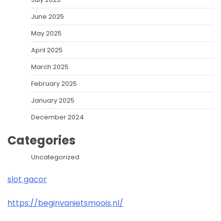
June 2025
May 2025
April 2025
March 2025
February 2025
January 2025
December 2024
Categories
Uncategorized
slot gacor
https://beginvanietsmoois.nl/