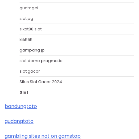
guatogel
slot pg
sikat88 slot
klik555
gampang jp
slot demo pragmatic
slot gacor
Situs Slot Gacor 2024
Slot
bandungtoto
gudangtoto
gambling sites not on gamstop