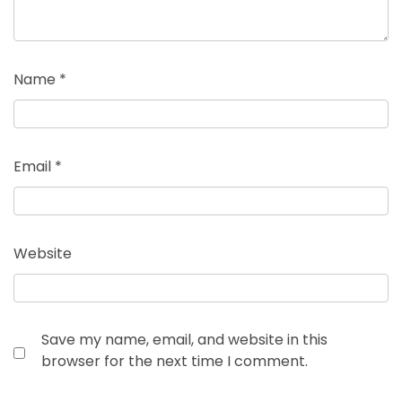
Name
*
Email
*
Website
Save my name, email, and website in this
browser for the next time I comment.