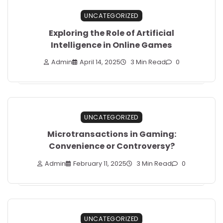
UNCATEGORIZED
Exploring the Role of Artificial
Intelligence in Online Games
Admin
April 14, 2025
3 Min Read
0
UNCATEGORIZED
Microtransactions in Gaming:
Convenience or Controversy?
Admin
February 11, 2025
3 Min Read
0
UNCATEGORIZED