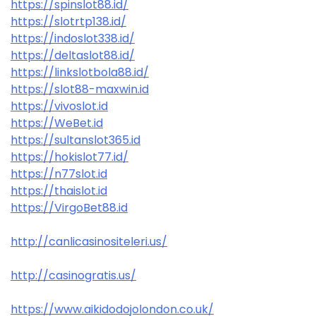
https://spinslot88.id/
https://slotrtp138.id/
https://indoslot338.id/
https://deltaslot88.id/
https://linkslotbola88.id/
https://slot88-maxwin.id
https://vivoslot.id
https://WeBet.id
https://sultanslot365.id
https://hokislot77.id/
https://n77slot.id
https://thaislot.id
https://VirgoBet88.id
http://canlicasinositeleri.us/
http://casinogratis.us/
https://www.aikidodojolondon.co.uk/